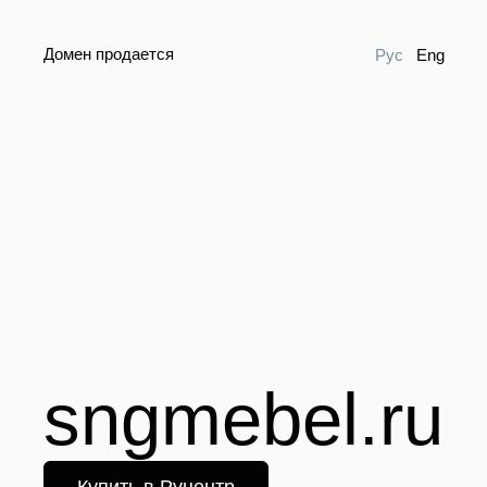
Домен продается
Рус
Eng
sngmebel.ru